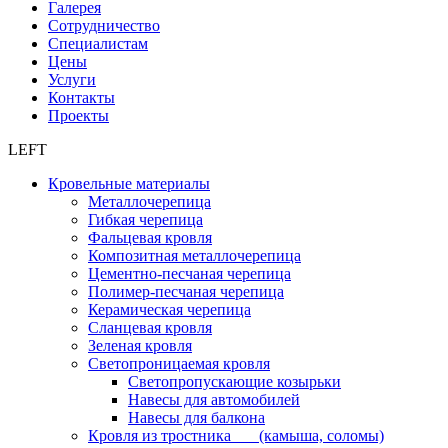
Галерея
Сотрудничество
Специалистам
Цены
Услуги
Контакты
Проекты
LEFT
Кровельные материалы
Металлочерепица
Гибкая черепица
Фальцевая кровля
Композитная металлочерепица
Цементно-песчаная черепица
Полимер-песчаная черепица
Керамическая черепица
Сланцевая кровля
Зеленая кровля
Светопроницаемая кровля
Светопропускающие козырьки
Навесы для автомобилей
Навесы для балкона
Кровля из тростника (камыша, соломы)