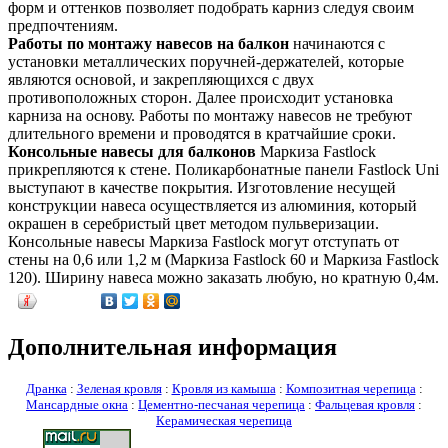
форм и оттенков позволяет подобрать карниз следуя своим
предпочтениям.
Работы по монтажу навесов на балкон
начинаются с
установки металлических поручней-держателей, которые
являются основой, и закрепляющихся с двух
противоположных сторон. Далее происходит установка
карниза на основу. Работы по монтажу навесов не требуют
длительного времени и проводятся в кратчайшие сроки.
Консольные навесы для балконов
Маркиза Fastlock
прикрепляются к стене. Поликарбонатные панели Fastlock Uni
выступают в качестве покрытия. Изготовление несущей
конструкции навеса осуществляется из алюминия, который
окрашен в серебристый цвет методом пульверизации.
Консольные навесы Маркиза Fastlock могут отступать от
стены на 0,6 или 1,2 м (Маркиза Fastlock 60 и Маркиза Fastlock
120). Ширину навеса можно заказать любую, но кратную 0,4м.
Дополнительная информация
Дранка
:
Зеленая кровля
:
Кровля из камыша
:
Композитная черепица
:
Мансардные окна
:
Цементно-песчаная черепица
:
Фальцевая кровля
:
Керамическая черепица