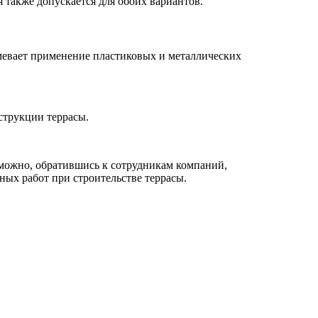
 также допускается для обоих вариантов.
умевает применение пластиковых и металлических
струкции террасы.
можно, обратившись к сотрудникам компаний,
ых работ при строительстве террасы.