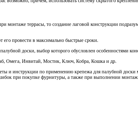
ррас возможно, причем, использовать систему скрытого крепления
 при монтаже террасы, то создание лаговой конструкции подраз
т его провести в максимально быстрые сроки.
палубной доски, выбор которого обусловлен особенностями кон
б, Омега, Инвитай, Мостик, Ключ, Кобра, Кошка и др.
еты и инструкции по применению крепежа для палубной доски 
ибок при покупке фурнитуры, а также при выполнении монтажн